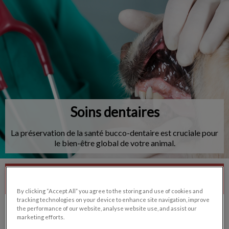
IvcPractices.HeaderNav.Search.Label
Envoyer
Soins dentaires
La préservation de la santé bucco-dentaire est cruciale pour
le bien-être global de votre animal.
Contactez-nous
By clicking “Accept All” you agree to the storing and use of cookies and
tracking technologies on your device to enhance site navigation, improve
the performance of our website, analyse website use, and assist our
marketing efforts.