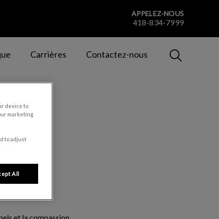
APPELEZ-NOUS
418-834-7999
IvcPractices
que
Carrières
Contactez-nous
Envoyer
ur device to
our marketing
d to adjust
ept All
nels et la compassion