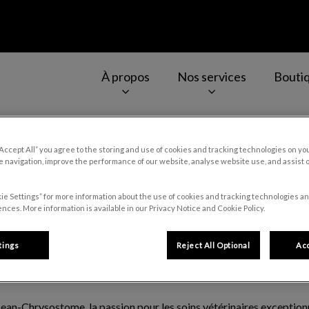
À propos
Nos services
Bouti
-Jean-Chrysostome
v.Search.Label
“Accept All” you agree to the storing and use of cookies and tracking technologies on yo
 navigation, improve the performance of our website, analyse website use, and assist 
Carrières
ie Settings” for more information about the use of cookies and tracking technologies an
nces. More information is available in our Privacy Notice and Cookie Policy.
tings
Reject All Optional
Acc
-Jean-Chrysostome, la passion pour les soins vétérinaires exception