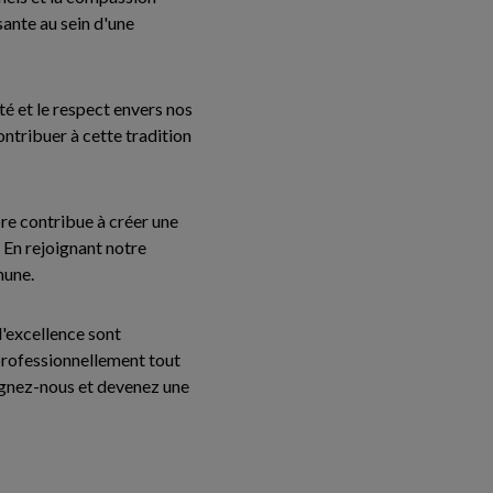
ante au sein d'une
ité et le respect envers nos
ontribuer à cette tradition
e contribue à créer une
 En rejoignant notre
mune.
l'excellence sont
 professionnellement tout
oignez-nous et devenez une