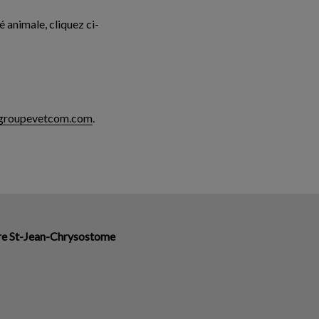
é animale, cliquez ci-
e@groupevetcom.com
.
ire St-Jean-Chrysostome