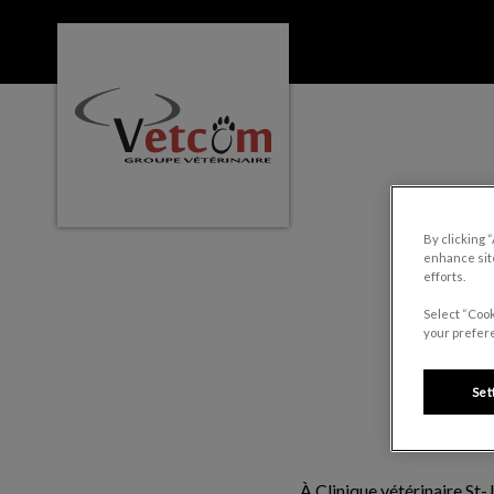
Page d'accueil de Clinique vétérinaire St
IvcPractices.HeaderNa
By clicking 
enhance site
efforts.
Select “Cook
your prefere
Set
À Clinique vétérinaire St