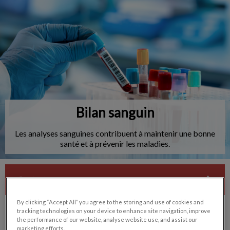
IvcPractices.HeaderNav.Search.Label
Envoyer
Bilan sanguin
Les analyses sanguines contribuent à maintenir une bonne
santé et à prévenir les maladies.
Contactez-nous
By clicking “Accept All” you agree to the storing and use of cookies and
tracking technologies on your device to enhance site navigation, improve
the performance of our website, analyse website use, and assist our
marketing efforts.