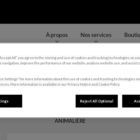
À propos
Nos services
Bouti
-Jean-Chrysostome
v.Search.Label
“Accept All” you agree to the storing and use of cookies and tracking technologies on yo
 navigation, improve the performance of our website, analyse website use, and assist 
ie Settings” for more information about the use of cookies and tracking technologies an
Mylène
nces. More information is available in our Privacy Notice and Cookie Policy.
tings
Reject All Optional
Acc
ANIMALIÈRE