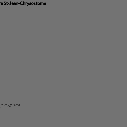
ire St-Jean-Chrysostome
 QC G6Z 2C5