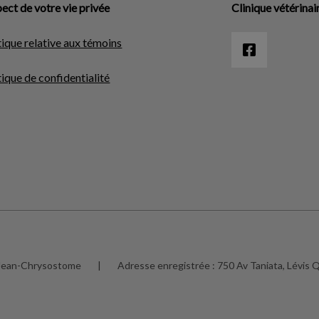
ect de votre vie privée
Clinique vétérina
tique relative aux témoins
tique de confidentialité
t-Jean-Chrysostome
|
Adresse enregistrée :
750 Av Taniata, Lévis