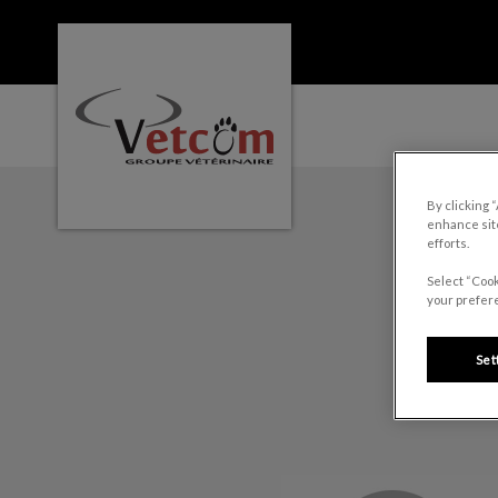
Page d'accueil de Clinique vétérinaire St
IvcPractices.HeaderNa
By clicking 
enhance site
efforts.
Select “Cook
your prefere
Set