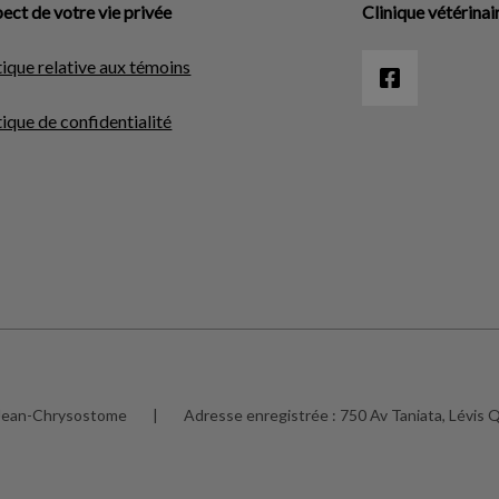
ect de votre vie privée
Clinique vétérina
tique relative aux témoins
tique de confidentialité
t-Jean-Chrysostome
|
Adresse enregistrée :
750 Av Taniata, Lévis