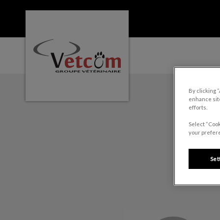
Page d'accueil de Clinique vétérinaire St
IvcPractices.HeaderNa
By clicking 
enhance site
efforts.
Select “Cook
your prefere
Set