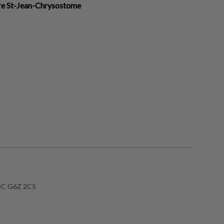
ire St-Jean-Chrysostome
 QC G6Z 2C5