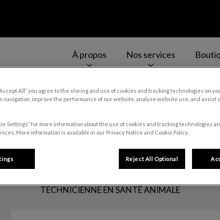
À propos
Nos services
Bouti
-Jean-Chrysostome
v.Search.Label
“Accept All” you agree to the storing and use of cookies and tracking technologies on yo
 navigation, improve the performance of our website, analyse website use, and assist 
ie Settings” for more information about the use of cookies and tracking technologies an
Maude
nces. More information is available in our Privacy Notice and Cookie Policy.
tings
Reject All Optional
Acc
TECHNICIENNE EN SANTÉ ANIMALE